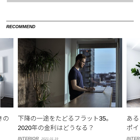
RECOMMEND
きの
下降の一途をたどるフラット35。
ある
2020年の金利はどうなる？
ポイ
INTERIOR
INTER
2021.01.19