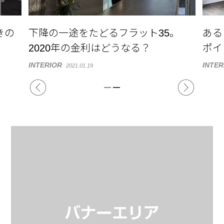
きの
下降の一途をたどるフラット35。
ある
2020年の金利はどうなる？
ポイ
INTERIOR
INTER
2021.01.19