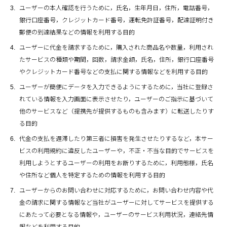
ユーザーの本人確認を行うために，氏名，生年月日，住所，電話番号，
銀行口座番号，クレジットカード番号，運転免許証番号，配達証明付き
郵便の到達結果などの情報を利用する目的
ユーザーに代金を請求するために，購入された商品名や数量，利用され
たサービスの種類や期間，回数，請求金額，氏名，住所，銀行口座番号
やクレジットカード番号などの支払に関する情報などを利用する目的
ユーザーが簡便にデータを入力できるようにするために，当社に登録さ
れている情報を入力画面に表示させたり，ユーザーのご指示に基づいて
他のサービスなど（提携先が提供するものも含みます）に転送したりす
る目的
代金の支払を遅滞したり第三者に損害を発生させたりするなど，本サー
ビスの利用規約に違反したユーザーや，不正・不当な目的でサービスを
利用しようとするユーザーの利用をお断りするために，利用態様，氏名
や住所など個人を特定するための情報を利用する目的
ユーザーからのお問い合わせに対応するために，お問い合わせ内容や代
金の請求に関する情報など当社がユーザーに対してサービスを提供する
にあたって必要となる情報や，ユーザーのサービス利用状況，連絡先情