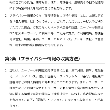
報に含まれる氏名，生年月日，住所，電話番号，連絡先その他の記述等
により特定の個人を識別できる情報を指します。
プライバシー情報のうち「履歴情報および特性情報」とは，上記に定め
る「個人情報」以外のものをいい，ご利用いただいたサービスやご購入
いただいた商品，ご覧になったページや広告の履歴，ユーザーが検索さ
れた検索キーワード，ご利用日時，ご利用の方法，ご利用環境，郵便番
号や性別，職業，年齢，ユーザーのIPアドレス，クッキー情報，位置情
報，端末の個体識別情報などを指します。
第2条（プライバシー情報の収集方法）
当社は，ユーザーが利用登録をする際に氏名，生年月日，住所，電話番
号，メールアドレス，銀行口座番号，クレジットカード番号，運転免許
証番号などの個人情報をお尋ねすることがあります。また，ユーザーと
提携先などとの間でなされたユーザーの個人情報を含む取引記録や，決
済に関する情報を当社の提携先（情報提供元，広告主，広告配信先など
を含みます。以下，｢提携先｣といいます。）などから収集することがあ
ります。