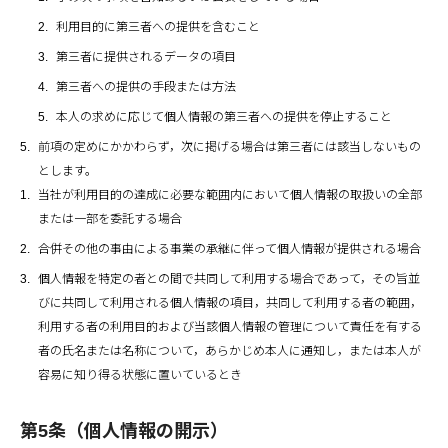
利用目的に第三者への提供を含むこと
第三者に提供されるデータの項目
第三者への提供の手段または方法
本人の求めに応じて個人情報の第三者への提供を停止すること
前項の定めにかかわらず，次に掲げる場合は第三者には該当しないもの
とします。
当社が利用目的の達成に必要な範囲内において個人情報の取扱いの全部
または一部を委託する場合
合併その他の事由による事業の承継に伴って個人情報が提供される場合
個人情報を特定の者との間で共同して利用する場合であって，その旨並
びに共同して利用される個人情報の項目，共同して利用する者の範囲，
利用する者の利用目的および当該個人情報の管理について責任を有する
者の氏名または名称について，あらかじめ本人に通知し，または本人が
容易に知り得る状態に置いているとき
第5条（個人情報の開示）