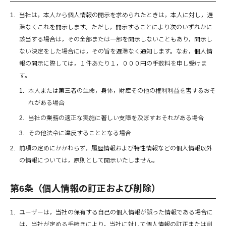
当社は，本人から個人情報の開示を求められたときは，本人に対し，遅
滞なくこれを開示します。ただし，開示することにより次のいずれかに
該当する場合は，その全部または一部を開示しないこともあり，開示し
ない決定をした場合には，その旨を遅滞なく通知します。なお，個人情
報の開示に際しては，１件あたり１，０００円の手数料を申し受けま
す。
本人または第三者の生命，身体，財産その他の権利利益を害するおそ
れがある場合
当社の業務の適正な実施に著しい支障を及ぼすおそれがある場合
その他法令に違反することとなる場合
前項の定めにかかわらず，履歴情報および特性情報などの個人情報以外
の情報については，原則として開示いたしません。
第6条（個人情報の訂正および削除）
ユーザーは，当社の保有する自己の個人情報が誤った情報である場合に
は，当社が定める手続きにより，当社に対して個人情報の訂正または削