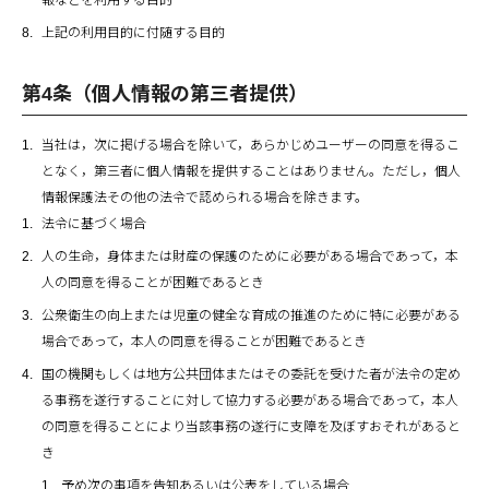
報などを利用する目的
上記の利用目的に付随する目的
第4条（個人情報の第三者提供）
当社は，次に掲げる場合を除いて，あらかじめユーザーの同意を得るこ
となく，第三者に個人情報を提供することはありません。ただし，個人
情報保護法その他の法令で認められる場合を除きます。
法令に基づく場合
人の生命，身体または財産の保護のために必要がある場合であって，本
人の同意を得ることが困難であるとき
公衆衛生の向上または児童の健全な育成の推進のために特に必要がある
場合であって，本人の同意を得ることが困難であるとき
国の機関もしくは地方公共団体またはその委託を受けた者が法令の定め
る事務を遂行することに対して協力する必要がある場合であって，本人
の同意を得ることにより当該事務の遂行に支障を及ぼすおそれがあると
き
予め次の事項を告知あるいは公表をしている場合