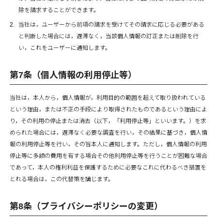
除を請求することができます。
当社は，ユーザーから前項の請求を受けてその請求に応じる必要がある
と判断した場合には，遅滞なく，当該個人情報の訂正または削除を行
い，これをユーザーに通知します。
第7条（個人情報の利用停止等）
当社は，本人から，個人情報が，利用目的の範囲を超えて取り扱われている
という理由，または不正の手段により取得されたものであるという理由によ
り，その利用の停止または消去（以下，「利用停止等」といいます。）を求
められた場合には，遅滞なく必要な調査を行い，その結果に基づき，個人情
報の利用停止等を行い，その旨本人に通知します。ただし，個人情報の利用
停止等に多額の費用を有する場合その他利用停止等を行うことが困難な場合
であって，本人の権利利益を保護するために必要なこれに代わるべき措置を
とれる場合は，この代替策を講じます。
第8条（プライバシーポリシーの変更）